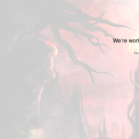
We’re work
Ple